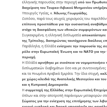
ελληνικής παρουσίας στην περιοχή
υπό τον Πρωθυπ
διαχείριση του Τουρκο-Λιβυκού Μνημονίου υπήρξαν
Υπουργός Υγείας, κ.
Άδωνης Γεωργιάδης
.
Ωστόσο, παρά τους ατυχείς χειρισμούς του παρελθόν
επίπονη προσπάθεια για την ουσιαστική αναβάθμιση
στόχο τη διασφάλιση των εθνικών συμφερόντων κα
Συγκεκριμένα, η ελληνική διπλωματία
αποκατέστησε 
της Τρίπολης, διατηρώντας ταυτόχρονα διαύλους επι
Παράλληλα, η Ελλάδα
ενίσχυσε την παρουσία της σ
ρόλο στην Ευρωπαϊκή Ένωση και το NATO για την 
περιοχή
.
Η Ελλάδα
αρνήθηκε με συνέπεια να νομιμοποιήσει 
διπλωματικών διαβημάτων όσο και με συντονισμένες π
και τα Ηνωμένα Αραβικά Εμιράτα. Την ίδια στιγμή,
καλ
με χώρες-κλειδιά της Ανατολικής Μεσογείου και το
και η Κυπριακή Δημοκρατία
.
Η
συμμετοχή της Ελλάδας στην Ευρωπαϊκή Επιχεί
όπλων και στην αποτροπή παράνομων μεταφορών στ
Σώματος για την ενίσχυση της επιτήρησης των λιβ
ενεργό εμπλοκή και διαρκή υποστήριξη της ασφάλε