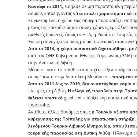
Καντάφι το 2011
, εισήλθε σε μια παρατεταμένη περίο
δομών, καταλήγοντας να
αποτελεί χαρακτηριστικό π
Συγκεκριμένα, η χώρα έως σήμερα παρουσιάζει σοβαρ
μέρος της επικράτειας και συνεχιζόμενες εμφύλιες σ
διεθνείς δρώντες, όπως οι ΗΠΑ, η Ρωσία, η Τουρκία, η
Ένωση συνεχίζει να αναζητά μια συνεκτική στρατηγική 
Από το 2014, η χώρα ουσιαστικά διχοτομήθηκε, με 
από τον ΟΗΕ Κυβέρνηση Εθνικής Συμφωνίας (GNA) στη
στην Ανατολική Λιβύη.
Μέσα σε αυτό το σύνθετο και ταχέως εξελισσόμενο τ
συμφέροντα στην Ανατολική Μεσόγειο –
παρέμεινε 
Από το 2011 έως το 2019,
δεν αναπτύχθηκε καμία ο
πλευρές στη Λιβύη.
Η ελληνική πρεσβεία στην Τρίπο
έκλεισε οριστικά
χωρίς να υπάρξει καμία πολιτική πρ
παρουσίας.
Αντίθετα, άλλες δυνάμεις όπως
η Τουρκία αξιοποίη
κυβέρνησης της Τρίπολης για στρατιωτική στήριξη,
λεγόμενου Τουρκο-Λιβυκού Μνημονίου, όπου λειτου
τουρκικής παρουσίας στη Δυτική Λιβύη.
Η Άγκυρα επ