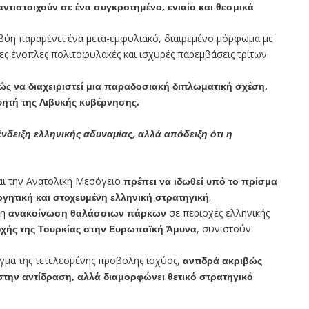
ντιστοιχούν σε ένα συγκροτημένο, ενιαίο και θεσμικά
Λιβύη παραμένει ένα μετα-εμφυλιακό, διαιρεμένο μόρφωμα με
δες ένοπλες πολιτοφυλακές και ισχυρές παρεμβάσεις τρίτων
ώς να διαχειριστεί μια παραδοσιακή διπλωματική σχέση,
υητή της Λιβυκής κυβέρνησης.
 ένδειξη ελληνικής αδυναμίας, αλλά απόδειξη ότι η
ι την Ανατολική Μεσόγειο
πρέπει να ιδωθεί υπό το πρίσμα
γητική και στοχευμένη ελληνική στρατηγική
.
 η
ανακοίνωση θαλάσσιων πάρκων
σε περιοχές ελληνικής
χής της Τουρκίας στην Ευρωπαϊκή Άμυνα
, συνιστούν
δόγμα της τετελεσμένης προβολής ισχύος,
αντιδρά ακριβώς
 στην αντίδραση, αλλά διαμορφώνει θετικό στρατηγικό