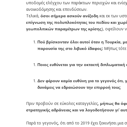
υποδομές ελέγχου των παράκτιων περιοχών και ενίσ
ανοικοδόμησης και επενδύσεων.
Τελικά,
όσοι σήμερα ασκούν ανέξοδη
και εκ των υσ
επίγνωση της πολυπλοκότητας του πεδίου και χωρ
γεωπολιτικών παραμέτρων της κρίσης
), οφείλουν 
Πού βρίσκονταν όλοι αυτοί όταν η Τουρκία, 
παρουσία της στο λιβυκό έδαφος;
Μήπως τότε
Ποιος ευθύνεται για την οκταετή διπλωματική
Δεν φέρουν καμία ευθύνη για το γεγονός ότι,
δυνάμεις να εδραιώσουν την επιρροή τους
;
Πριν προβούν σε εύκολες καταγγελίες,
μήπως θα όφε
στρατηγικής αδράνειας και να λογοδοτήσουν γι’ αυτ
Παρά το γεγονός, ότι από το 2019 έχει ξεκινήσει μια