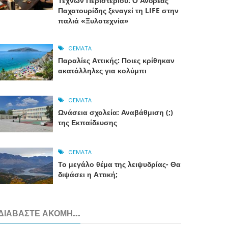
Τεχνών Περιστερίου: Ο Ανδρέας
Παχατουρίδης ξεναγεί τη LIFE στην
παλιά «Ξυλοτεχνία»
ΘΈΜΑΤΑ
Παραλίες Αττικής: Ποιες κρίθηκαν
ακατάλληλες για κολύμπι
ΘΈΜΑΤΑ
Ωνάσεια σχολεία: Αναβάθμιση (;)
της Εκπαίδευσης
ΘΈΜΑΤΑ
Το μεγάλο θέμα της λειψυδρίας- Θα
διψάσει η Αττική;
ΔΙΑΒΆΣΤΕ ΑΚΌΜΗ...