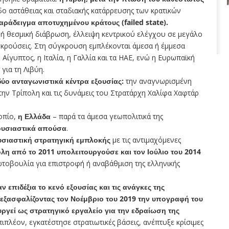
δο αστάθειας και σταδιακής κατάρρευσης των κρατικών
αράδειγμα αποτυχημένου κράτους (failed state).
ή θεσμική διάβρωση, έλλειψη κεντρικού ελέγχου σε μεγάλο
υγκρούσεις. Στη σύγκρουση εμπλέκονται άμεσα ή έμμεσα
 Αίγυπτος, η Ιταλία, η Γαλλία και τα ΗΑΕ, ενώ η Ευρωπαϊκή
για τη Λιβύη.
δύο ανταγωνιστικά κέντρα εξουσίας:
την αναγνωρισμένη
ν Τρίπολη και τις δυνάμεις του Στρατάρχη Χαλίφα Χαφτάρ
οπίο,
η Ελλάδα
– παρά τα άμεσα γεωπολιτικά της
ουσιαστικά απούσα
.
υσιαστική στρατηγική εμπλοκής
με τις αντιμαχόμενες
λη από το 2011 υπολειτουργούσε και τον Ιούλιο του 2014
ωτοβουλία για επιστροφή ή αναβάθμιση της ελληνικής
σαν
επιδέξια το κενό εξουσίας και τις ανάγκες της
 εξασφαλίζοντας τον Νοέμβριο του 2019 την υπογραφή του
ργεί ως στρατηγικό εργαλείο για την εδραίωση της
ιπλέον, εγκατέστησε στρατιωτικές βάσεις, ανέπτυξε κρίσιμες