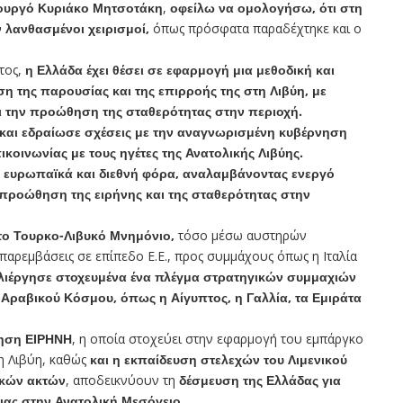
ουργό Κυριάκο Μητσοτάκη
,
οφείλω να ομολογήσω, ότι στη
 λανθασμένοι χειρισμοί,
όπως πρόσφατα παραδέχτηκε και ο
τος,
η Ελλάδα έχει θέσει σε εφαρμογή μια μεθοδική και
 της παρουσίας και της επιρροής της στη Λιβύη, με
ι την προώθηση της σταθερότητας στην περιοχή.
και εδραίωσε σχέσεις με την αναγνωρισμένη κυβέρνηση
κοινωνίας με τους ηγέτες της Ανατολικής Λιβύης.
ε ευρωπαϊκά και διεθνή φόρα, αναλαμβάνοντας ενεργό
προώθηση της ειρήνης και της σταθερότητας στην
το Τουρκο-Λιβυκό Μνημόνιο,
τόσο μέσω αυστηρών
αρεμβάσεις σε επίπεδο Ε.Ε., προς συμμάχους όπως η Ιταλία
λιέργησε στοχευμένα ένα πλέγμα στρατηγικών συμμαχιών
υ Αραβικού Κόσμου, όπως η Αίγυπτος, η Γαλλία, τα Εμιράτα
ρηση ΕΙΡΗΝΗ
, η οποία στοχεύει στην εφαρμογή του εμπάργκο
η Λιβύη, καθώς
και η εκπαίδευση στελεχών του Λιμενικού
υκών ακτών
, αποδεικνύουν τη
δέσμευση της Ελλάδας για
ιας στην Ανατολική Μεσόγειο
.