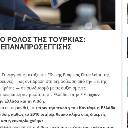
 Ο ΡΌΛΟΣ ΤΗΣ ΤΟΥΡΚΊΑΣ:
Ή ΕΠΑΝΑΠΡΟΣΈΓΓΙΣΗΣ
υνεργασίας μεταξύ της Εθνικής Εταιρείας Πετρελαίου της
έρευνες — ως αντίδραση στη δημοσίευση από την Ε.Ε. της
ς Κρήτης — σε συνδυασμό με τις αυξανόμενες
ιπλωματική κινητικότητα της Ελλάδας στην Ε.Ε.,
έχουν
 Ελλάδα και τη Λιβύη.
 να επισημανθεί, ότι
πριν την πτώση του Καντάφι, η Ελλάδα
βύη, καθώς το 2010 υπήρξε θετικό κλίμα στις διμερείς
ε
και η ευκαιρία χάθηκε
.
λήθηκε δραματικά:
η Λιβύη, μετά την πτώση του καθεστώτος