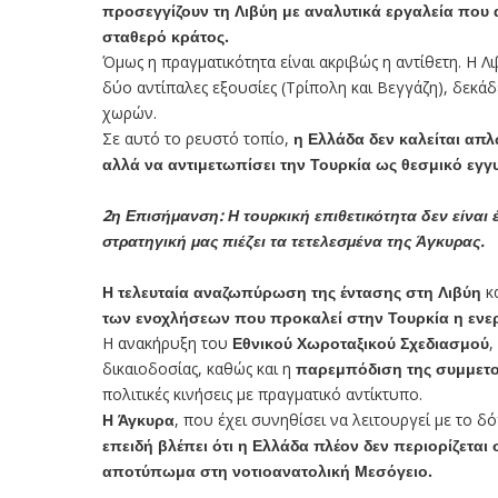
προσεγγίζουν τη Λιβύη με αναλυτικά εργαλεία που α
σταθερό κράτος.
Όμως η πραγματικότητα είναι ακριβώς η αντίθετη. Η 
δύο αντίπαλες εξουσίες (Τρίπολη και Βεγγάζη), δεκά
χωρών.
Σε αυτό το ρευστό τοπίο,
η Ελλάδα δεν καλείται απλ
αλλά να αντιμετωπίσει την Τουρκία ως θεσμικό εγγ
2η Επισήμανση:
Η τουρκική επιθετικότητα δεν είναι
στρατηγική μας πιέζει τα τετελεσμένα της Άγκυρας.
Η τελευταία αναζωπύρωση της έντασης στη Λιβύη
κα
των ενοχλήσεων που προκαλεί στην Τουρκία η ενερ
Η ανακήρυξη του
Εθνικού Χωροταξικού Σχεδιασμού
,
δικαιοδοσίας, καθώς και η
παρεμπόδιση της συμμετο
πολιτικές κινήσεις με πραγματικό αντίκτυπο.
Η Άγκυρα
, που έχει συνηθίσει να λειτουργεί με το 
επειδή βλέπει ότι η Ελλάδα πλέον δεν περιορίζεται
αποτύπωμα στη νοτιοανατολική Μεσόγειο.