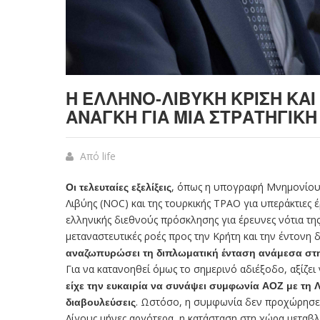
Η ΕΛΛΗΝΟ-ΛΙΒΥΚΉ ΚΡΊΣΗ ΚΑΙ
ΑΝΆΓΚΗ ΓΙΑ ΜΙΑ ΣΤΡΑΤΗΓΙΚ
Από
life
Οι τελευταίες εξελίξεις
, όπως η υπογραφή Μνημονίου Σ
Λιβύης (NOC) και της τουρκικής ΤΡΑΟ για υπεράκτιες 
ελληνικής διεθνούς πρόσκλησης για έρευνες νότια τη
μεταναστευτικές ροές προς την Κρήτη και την έντονη δ
αναζωπυρώσει τη διπλωματική ένταση ανάμεσα στην
Για να κατανοηθεί όμως το σημερινό αδιέξοδο, αξίζει
είχε την ευκαιρία να συνάψει συμφωνία ΑΟΖ με τη Λι
διαβουλεύσεις
. Ωστόσο, η συμφωνία δεν προχώρησ
Λίγους μήνες αργότερα, η κατάσταση στη χώρα μεταβ