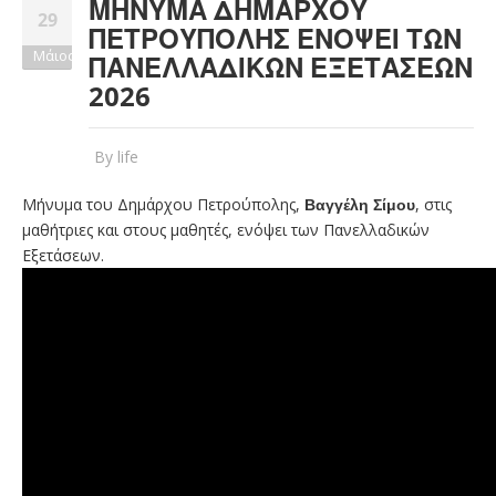
ΜΉΝΥΜΑ ΔΗΜΆΡΧΟΥ
29
ΠΕΤΡΟΎΠΟΛΗΣ ΕΝΌΨΕΙ ΤΩΝ
Μάιος
ΠΑΝΕΛΛΑΔΙΚΏΝ ΕΞΕΤΆΣΕΩΝ
2026
By
life
Μήνυμα του Δημάρχου Πετρούπολης,
Βαγγέλη Σίμου
, στις
μαθήτριες και στους μαθητές, ενόψει των Πανελλαδικών
Εξετάσεων.