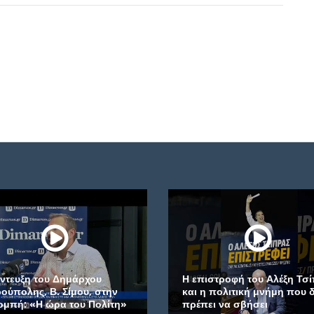
ου
Η επιστροφή του Αλέξη Τσίπρα
Μήν
 στην
και η πολιτική μνήμη που δεν
Πετ
Πολίτη»
πρέπει να σβήσει
Παν