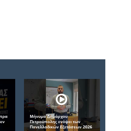
υμα Δημάρχου
ρούπολης ενόψει των
Μέγα Σπήλαιο: Η αρχαιότε
ελλαδικών Εξετάσεων 2026
μονή της Ελλάδας