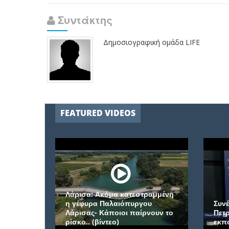
Συντάκτης
Δημοσιογραφική ομάδα LIFE
FEATURED VIDEOS
Λάρισα: Ακόμα κατεστραμμένη
η γέφυρα Παλαιόπυργου
Συνέντευξη του Δημάρχ
Λάρισας- Κάποιοι παίρνουν το
Πετρούπολης, Β. Σίμου,
ρίσκο.. (βίντεο)
εκπομπή: «Η ώρα του 