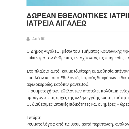
ΔΩΡΕΆΝ ΕΘΕΛΟΝΤΙΚΈΣ ΙΑΤΡΙ
ΙΑΤΡΕΊΑ ΑΙΓΆΛΕΩ
Από
life
Ο Δήμος Αιγάλεω, μέσω του Τμήματος Κοινωνικής Φρον
επίκεντρο τον άνθρωπο, ενισχύοντας τις υπηρεσίες π
Στο πλαίσιο αυτό, και με ιδιαίτερη ευαισθησία απέναν
επιπλέον και από Εθελοντές Ιατρούς διαφόρων ειδικο
αφιλοκερδώς, κατόπιν ραντεβού.
Η συμμετοχή των εθελοντών αποτελεί πολύτιμη ενίσχ
προάγοντας τις αρχές της αλληλεγγύης και της ισότητ
Οι διαθέσιμες ιατρικές ειδικότητες και οι ημέρες – ώρες
Τετάρτη
Ρευματολόγος: από τις 09:00 (κατά περίπτωση, ανάλο