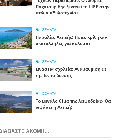
Τεχνών Περιστερίου: Ο Ανδρέας
Παχατουρίδης ξεναγεί τη LIFE στην
παλιά «Ξυλοτεχνία»
ΘΈΜΑΤΑ
Παραλίες Αττικής: Ποιες κρίθηκαν
ακατάλληλες για κολύμπι
ΘΈΜΑΤΑ
Ωνάσεια σχολεία: Αναβάθμιση (;)
της Εκπαίδευσης
ΘΈΜΑΤΑ
Το μεγάλο θέμα της λειψυδρίας- Θα
διψάσει η Αττική;
ΔΙΑΒΆΣΤΕ ΑΚΌΜΗ...