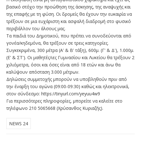
βασικό στόχο την προώθηση της άσκησης, της αναψυχής και
της επαφής με τη φύση. Οι δρομείς θα έχουν την ευκαιρία να
τρέξουν σε μια ευχάριστη και ασφαλή διαδρομή στο φυσικό
περιβάλλον του άλσους μας.
Τα παιδιά του Δημοτικού, που πρέπει να συνοδεύονται από
γονέα/κηδεμόνα, θα τρέξουν σε τρεις κατηγορίες.
Συγκεκριμένα, 300 μέτρα (Α' & Β' τάξη), 600μ. (Γ' & Δ'), 1.000μ.
(Ε' & ΣΤ'). Οι μαθητές/ιες Γυμνασίου και Λυκείου θα τρέξουν 2
χιλιόμετρα, όσοι και όσες είναι από 18 ετών και άνω θα
καλύψουν απόσταση 3.000 μέτρων.
Δηλώσεις συμμετοχής μπορούν να υποβληθούν πριν από
την έναρξη του αγώνα (09:00-09:30) καθώς και ηλεκτρονικά,
στον σύνδεσμο:
https://tinyurl.com/yeyuu4w9
Για περισσότερες πληροφορίες, μπορείτε να καλείτε στο
τηλέφωνο 210 5065668 (Χρύσανθος Κυριαζής).
NEWS 24