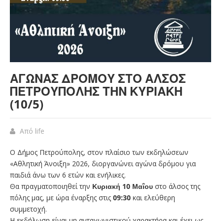
ΑΓΏΝΑΣ ΔΡΌΜΟΥ ΣΤΟ ΆΛΣΟΣ
ΠΕΤΡΟΎΠΟΛΗΣ ΤΗΝ ΚΥΡΙΑΚΉ
(10/5)
Από
life
Ο Δήμος Πετρούπολης, στον πλαίσιο των εκδηλώσεων
«Αθλητική Άνοιξη» 2026, διοργανώνει αγώνα δρόμου για
παιδιά άνω των 6 ετών και ενήλικες.
Θα πραγματοποιηθεί την
Κυριακή 10 Μαΐου
στο άλσος της
πόλης μας, με ώρα έναρξης στις
09:30
και ελεύθερη
συμμετοχή.
Η εκδήλωση είναι μη ανταγωνιστικού χαρακτήρα και έχει ως