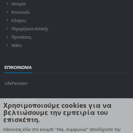
Ιστορία
Κοινωνία
Κόσμος
Περιφέρεια Αττικής
Προτάσεις
Video
ΕΠΙΚΟΙΝΩΝΊΑ
LifePeristeri
6987420007
Χρησιμοποιούμε cookies για να
info@peristerilife.gr
βελτιώσουμε την εμπειρία του
Facebook Page
επισκέπτη.
Κάνοντας κλίκ στο κουμπί "Ναι, συμφωνώ!" αποδέχεστε την