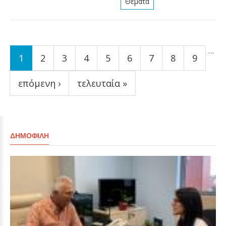
Θέματα
Σελίδες
…
1
2
3
4
5
6
7
8
9
επόμενη ›
τελευταία »
ΔΗΜΟΦΙΛΉ