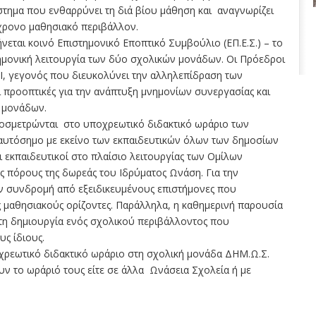
στημα που ενθαρρύνει τη διά βίου μάθηση και αναγνωρίζει
χρονο μαθησιακό περιβάλλον.
εται κοινό Επιστημονικό Εποπτικό Συμβούλιο (ΕΠ.Ε.Σ.) – το
τημονική λειτουργία των δύο σχολικών μονάδων. Οι Πρόεδροι
ΕΙ, γεγονός που διευκολύνει την αλληλεπίδραση των
ί προοπτικές για την ανάπτυξη μνημονίων συνεργασίας και
ν μονάδων.
ροσμετρώνται στο υποχρεωτικό διδακτικό ωράριο των
 ταυτόσημο με εκείνο των εκπαιδευτικών όλων των δημοσίων
εκπαιδευτικοί στο πλαίσιο λειτουργίας των Ομίλων
ς πόρους της δωρεάς του Ιδρύματος Ωνάση. Για την
υν συνδρομή από εξειδικευμένους επιστήμονες που
ς μαθησιακούς ορίζοντες. Παράλληλα, η καθημερινή παρουσία
η δημιουργία ενός σχολικού περιβάλλοντος που
υς ίδιους.
χρεωτικό διδακτικό ωράριο στη σχολική μονάδα ΔΗΜ.Ω.Σ.
 το ωράριό τους είτε σε άλλα Ωνάσεια Σχολεία ή με