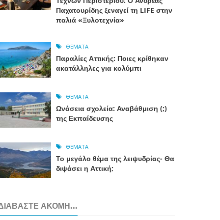
Τεχνών Περιστερίου: Ο Ανδρέας
Παχατουρίδης ξεναγεί τη LIFE στην
παλιά «Ξυλοτεχνία»
ΘΈΜΑΤΑ
Παραλίες Αττικής: Ποιες κρίθηκαν
ακατάλληλες για κολύμπι
ΘΈΜΑΤΑ
Ωνάσεια σχολεία: Αναβάθμιση (;)
της Εκπαίδευσης
ΘΈΜΑΤΑ
Το μεγάλο θέμα της λειψυδρίας- Θα
διψάσει η Αττική;
ΔΙΑΒΆΣΤΕ ΑΚΌΜΗ...