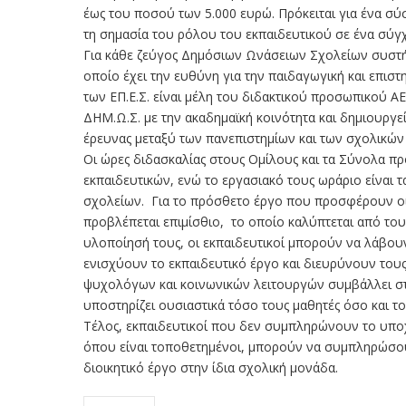
έως του ποσού των 5.000 ευρώ. Πρόκειται για ένα σύ
τη σημασία του ρόλου του εκπαιδευτικού σε ένα σύγ
Για κάθε ζεύγος Δημόσιων Ωνάσειων Σχολείων συστήν
οποίο έχει την ευθύνη για την παιδαγωγική και επισ
των ΕΠ.Ε.Σ. είναι μέλη του διδακτικού προσωπικού Α
ΔΗΜ.Ω.Σ. με την ακαδημαϊκή κοινότητα και δημιουργε
έρευνας μεταξύ των πανεπιστημίων και των σχολικώ
Οι ώρες διδασκαλίας στους Ομίλους και τα Σύνολα π
εκπαιδευτικών, ενώ το εργασιακό τους ωράριο είναι
σχολείων. Για το πρόσθετο έργο που προσφέρουν οι 
προβλέπεται επιμίσθιο, το οποίο καλύπτεται από του
υλοποίησή τους, οι εκπαιδευτικοί μπορούν να λάβο
ενισχύουν το εκπαιδευτικό έργο και διευρύνουν του
ψυχολόγων και κοινωνικών λειτουργών συμβάλλει στ
υποστηρίζει ουσιαστικά τόσο τους μαθητές όσο και το
Τέλος, εκπαιδευτικοί που δεν συμπληρώνουν το υπο
όπου είναι τοποθετημένοι, μπορούν να συμπληρώσουν
διοικητικό έργο στην ίδια σχολική μονάδα.