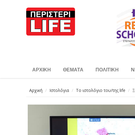
Παράκαμψη προς το κυρίως περιεχόμενο
ΑΡΧΙΚΉ
ΘΈΜΑΤΑ
ΠΟΛΙΤΙΚΉ
N
Αρχική
Ιστολόγια
Το ιστολόγιο του/της life
Ξ