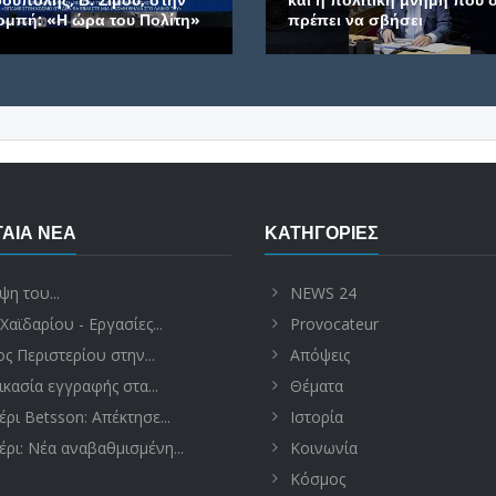
ομπή: «Η ώρα του Πολίτη»
πρέπει να σβήσει
ΑΊΑ ΝΈΑ
ΚΑΤΗΓΟΡΊΕΣ
ψη του...
NEWS 24
Χαϊδαρίου - Εργασίες...
Provocateur
ς Περιστερίου στην...
Απόψεις
ικασία εγγραφής στα...
Θέματα
έρι Betsson: Απέκτησε...
Ιστορία
έρι: Νέα αναβαθμισμένη...
Κοινωνία
Κόσμος