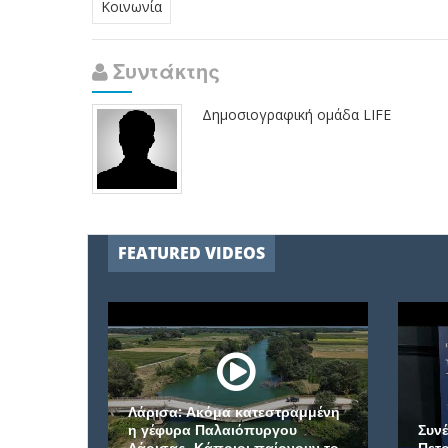
Κοινωνία
Συντάκτης
Δημοσιογραφική ομάδα LIFE
FEATURED VIDEOS
Λάρισα: Ακόμα κατεστραμμένη
η γέφυρα Παλαιόπυργου
Συν
Λάρισας- Κάποιοι παίρνουν το
Πετρ