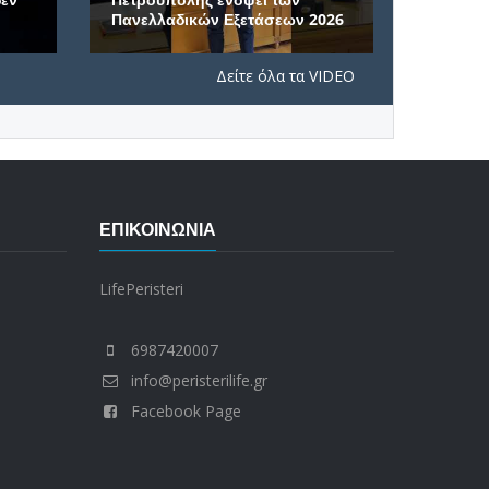
Πανελλαδικών Εξετάσεων 2026
μονή τη
Δείτε όλα τα VIDEO
ΕΠΙΚΟΙΝΩΝΊΑ
LifePeristeri
6987420007
info@peristerilife.gr
Facebook Page