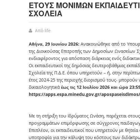
ΈΤΟΥΣ ΜΌΝΙΜΩΝ ΕΚΠΑΙΔΕΥΤΙ
ΣΧΟΛΕΊΑ
Από
life
Αθήνα, 29 Ιουνίου 2026:
Ανακοινώθηκε από το Υπουρ
της Διοικούσας Επιτροπής των Δημοσίων Ωνασείων Σχ
ενδιαφέροντος για απόσπαση διάρκειας ενός διδακτικ
Οι εκπαιδευτικοί της δημόσιας δευτεροβάθμιας εκπα
Σχολεία της Π.Δ.Ε. όπου υπηρετούν – ή, στην περίπτ
έτος 2024-25 της περιοχής διορισμού τους- μπορούν ν
δικαιολογητικά
έως τις 12 Ιουλίου 2026 και ώρα 23:5
https://apps.espa.minedu.gov.gr/apospaseisdimos
Με τη στήριξη του Ιδρύματος Ωνάση, παρέχεται στου
προγραμμάτων επιμόρφωσης σε σύγχρονες παιδαγωγικ
Επιπλέον, οι εκπαιδευτικοί που υπηρετούν με θητεία
υποτροφία για την κάλυψη του κόστους των διδάκ