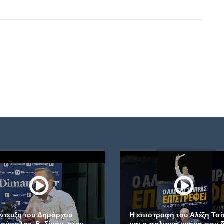
έντευξη του Δημάρχου
Η επιστροφή του Αλέξη Τσ
ούπολης, Β. Σίμου, στην
και η πολιτική μνήμη που 