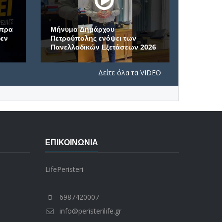
Μήνυμα Δημάρχου
Πετρούπολης ενόψει των
Μέγα Σπήλαιο: Η α
Πανελλαδικών Εξετάσεων 2026
μονή της Ελλάδας
Δείτε όλα τα VIDEO
ΕΠΙΚΟΙΝΩΝΊΑ
LifePeristeri
6987420007
info@peristerilife.gr