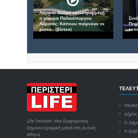
Λάρισα: Ακόμα κατεστραμμένη
η γέφυρα Παλαιόπυργου
Συνέντευξη του
Λάρισας- Κάποιοι παίρνουν το
Πετρούπολης, Β
ρίσκο.. (βίντεο)
εκπομπή: «Η ώ
ΤΕΛΕΥΤ
Επίσκε
Δήμος 
Life Peristeri. Μια διαφορετική
Ο Δήμο
δημοσιογραφική ματιά στη Δυτική
Η διαδ
Αθήνα.