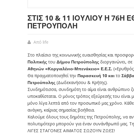
ΣΤΙΣ 10 & 11 ΙΟΥΛΊΟΥ Η 76Η
ΠΕΤΡΟΎΠΟΛΗ
Από
life
Στο πλαίσιο της κοινωνικής ευαισθησίας και προσφο
Πολιτικής
του
Δήμου Πετρούπολης
διοργανώνει, σε
Αθηνών
«Κοργιαλένιο-Μπενάκειο» Ε.Ε.Σ.
(«Ερυθρός
Θα πραγματοποιηθεί την
Παρασκευή 10 και
το
Σάββα
Πετρούπολης
(Δωδεκανήσου & Κρήτης).
Συνδημότισσα, συνδημότη το αίμα είναι ανθρώπινο ζ
υποκαθίσταται. Ο μόνος τρόπος εξεύρεσής του είναι μ
μόνο λίγα λεπτά από τον προσωπικό μας χρόνο. Κάθε
ανάγκη, καίριας σημασίας βοήθεια.
Καλούμε όλους τους δημότες της Πετρούπολης, να α
πολυτιμότερο μπορούν για έναν συνάνθρωπό μας. Την
ΛΙΓΕΣ ΣΤΑΓΟΝΕΣ ΑΙΜΑΤΟΣ ΣΩΖΟΥΝ ΖΩΕΣ!