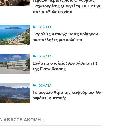
Τεχνών Περιστερίου: Ο Ανδρέας
Παχατουρίδης ξεναγεί τη LIFE στην
παλιά «Ξυλοτεχνία»
ΘΈΜΑΤΑ
Παραλίες Αττικής: Ποιες κρίθηκαν
ακατάλληλες για κολύμπι
ΘΈΜΑΤΑ
Ωνάσεια σχολεία: Αναβάθμιση (;)
της Εκπαίδευσης
ΘΈΜΑΤΑ
Το μεγάλο θέμα της λειψυδρίας- Θα
διψάσει η Αττική;
ΔΙΑΒΆΣΤΕ ΑΚΌΜΗ...