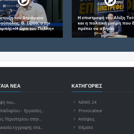
 Δημάρχου
Η επιστροφή του Αλέξη Τσίπρα
. Σίμου, στην
και η πολιτική μνήμη που δεν
ρα του Πολίτη»
πρέπει να σβήσει
ΑΊΑ ΝΈΑ
ΚΑΤΗΓΟΡΊΕΣ
ψη του...
NEWS 24
Χαϊδαρίου - Εργασίες...
Provocateur
ς Περιστερίου στην...
Απόψεις
ικασία εγγραφής στα...
Θέματα