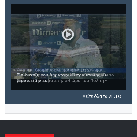
Συνέντευξη του Δημάρχου Πετρούπολης, Β.
Σίμου, στην εκπομπή: «Η ώρα του Πολίτη»
Δείτε όλα τα VIDEO