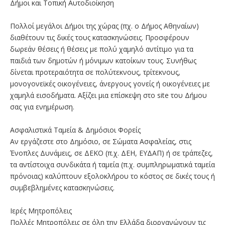
Δήμοι και Τοπική Αυτοδιοίκηση
Πολλοί μεγάλοι Δήμοι της χώρας (πχ. ο Δήμος Αθηναίων)
διαθέτουν τις δικές τους κατασκηνώσεις. Προσφέρουν
δωρεάν θέσεις ή θέσεις με πολύ χαμηλό αντίτιμο για τα
παιδιά των δημοτών ή μόνιμων κατοίκων τους. Συνήθως
δίνεται προτεραιότητα σε πολύτεκνους, τρίτεκνους,
μονογονεϊκές οικογένειες, άνεργους γονείς ή οικογένειες με
χαμηλά εισοδήματα. Αξίζει μια επίσκεψη στο site του Δήμου
σας για ενημέρωση.
Ασφαλιστικά Ταμεία & Δημόσιοι Φορείς
Αν εργάζεστε στο Δημόσιο, σε Σώματα Ασφαλείας, στις
Ένοπλες Δυνάμεις, σε ΔΕΚΟ (π.χ. ΔΕΗ, ΕΥΔΑΠ) ή σε τράπεζες,
τα αντίστοιχα συνδικάτα ή ταμεία (π.χ. συμπληρωματικά ταμεία
πρόνοιας) καλύπτουν εξολοκλήρου το κόστος σε δικές τους ή
συμβεβλημένες κατασκηνώσεις.
Ιερές Μητροπόλεις
Πολλές Μητροπόλεις σε όλη την Ελλάδα διοργανώνουν τις