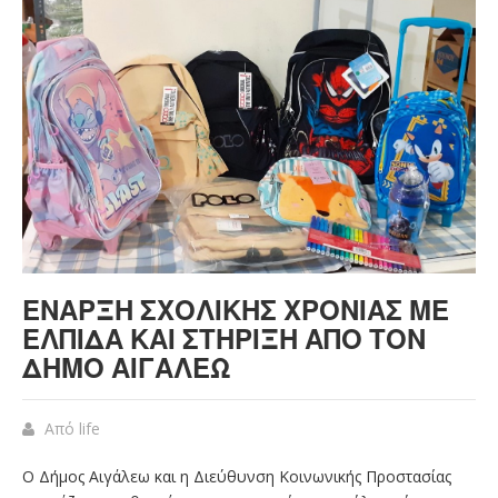
ΈΝΑΡΞΗ ΣΧΟΛΙΚΉΣ ΧΡΟΝΙΆΣ ΜΕ
ΕΛΠΊΔΑ ΚΑΙ ΣΤΉΡΙΞΗ ΑΠΌ ΤΟΝ
ΔΉΜΟ ΑΙΓΆΛΕΩ
Από
life
Ο Δήμος Αιγάλεω και η Διεύθυνση Κοινωνικής Προστασίας