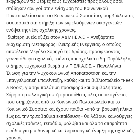
εκφράζουν τις θερμές τους ευχαριστίες προς όλους όσοι
στάθηκαν αρωγοί στην ενίσχυση του Κοινωνικού
Παντοπωλείου και του Κοινωνικού Συσσιτίου, συμβάλλοντας
ουσιαστικά στη στήριξη των ωφελούμενων οικογενειών
ενόψει της νέας σχολικής χρονιάς.
Ιδιαίτερη μνεία αξίζει στον ΑΔΜΗΕ Α.Ε. – Ανεξάρτητο
Διαχειριστή Μεταφοράς Ηλεκτρικής Ενέργειας, ο οποίος
αποτέλεσε Μεγάλο Χορηγό της δράσης, προσφέροντας
γενναιόδωρα σχολικές τσάντες και σχολικά είδη. Παράλληλα,
ο Δήμος ευχαριστεί θερμά την Π.Ε.Ψ.Α.Ε.Ε. – Πανελλήνια
Ένωση για την Ψυχοκοινωνική Αποκατάσταση και την
Επαγγελματική Επανένταξη, καθώς και το βιβλιοπωλείο “Peek
a Book”, για την πολύτιμη προσφορά και συμβολή τους.
Χάρη στη συλλογική αυτή προσπάθεια, όλες οι οικογένειες
που στηρίζονται από το Κοινωνικό Παντοπωλείο και το
Κοινωνικό Συσσίτιο και έχουν παιδιά –από τη βρεφική ηλικία
έως και την τριτοβάθμια εκπαίδευση– θα λάβουν καινούργιες
σχολικές τσάντες, τετράδια, μολύβια και όλα τα απαραίτητα
εφόδια για μια δυναμική και δημιουργική έναρξη της σχολικής
χρονιάς.