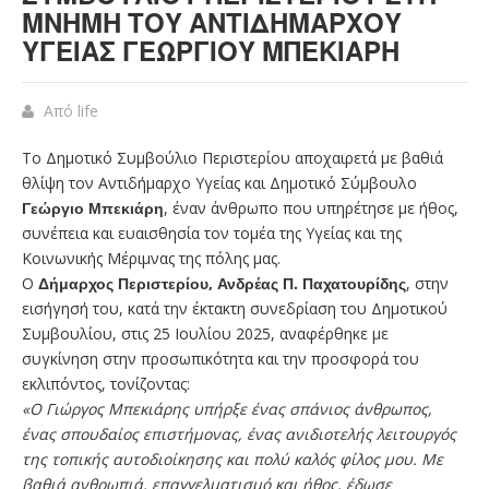
ΜΝΉΜΗ ΤΟΥ ΑΝΤΙΔΗΜΆΡΧΟΥ
ΥΓΕΊΑΣ ΓΕΩΡΓΊΟΥ ΜΠΕΚΙΆΡΗ
Από
life
Το Δημοτικό Συμβούλιο Περιστερίου αποχαιρετά με βαθιά
θλίψη τον Αντιδήμαρχο Υγείας και Δημοτικό Σύμβουλο
Γεώργιο Μπεκιάρη
, έναν άνθρωπο που υπηρέτησε με ήθος,
συνέπεια και ευαισθησία τον τομέα της Υγείας και της
Κοινωνικής Μέριμνας της πόλης μας.
Ο
Δήμαρχος Περιστερίου, Ανδρέας Π. Παχατουρίδης
, στην
εισήγησή του, κατά την έκτακτη συνεδρίαση του Δημοτικού
Συμβουλίου, στις 25 Ιουλίου 2025, αναφέρθηκε με
συγκίνηση στην προσωπικότητα και την προσφορά του
εκλιπόντος, τονίζοντας:
«Ο Γιώργος Μπεκιάρης υπήρξε ένας σπάνιος άνθρωπος,
ένας σπουδαίος επιστήμονας, ένας ανιδιοτελής λειτουργός
της τοπικής αυτοδιοίκησης και πολύ καλός φίλος μου. Με
βαθιά ανθρωπιά, επαγγελματισμό και ήθος, έδωσε