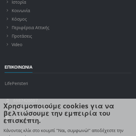
Ιστορία
Κοινωνία
Κόσμος
Περιφέρεια Αττικής
Προτάσεις
Video
ΕΠΙΚΟΙΝΩΝΊΑ
LifePeristeri
6987420007
Χρησιμοποιούμε cookies για να
info@peristerilife.gr
βελτιώσουμε την εμπειρία του
Facebook Page
επισκέπτη.
Κάνοντας κλίκ στο κουμπί "Ναι, συμφωνώ!" αποδέχεστε την