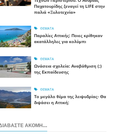
Τεχνών Περιστερίου: Ο Ανδρέας
Παχατουρίδης ξεναγεί τη LIFE στην
παλιά «Ξυλοτεχνία»
ΘΈΜΑΤΑ
Παραλίες Αττικής: Ποιες κρίθηκαν
ακατάλληλες για κολύμπι
ΘΈΜΑΤΑ
Ωνάσεια σχολεία: Αναβάθμιση (;)
της Εκπαίδευσης
ΘΈΜΑΤΑ
Το μεγάλο θέμα της λειψυδρίας- Θα
διψάσει η Αττική;
ΔΙΑΒΆΣΤΕ ΑΚΌΜΗ...