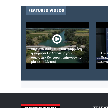
FEATURED VIDEOS
Λάρισα: Ακόμα κατεστραμμένη
η γέφυρα Παλαιόπυργου
Συνέντ
Λάρισας- Κάποιοι παίρνουν το
Πετρού
ρίσκο.. (βίντεο)
εκπομπ