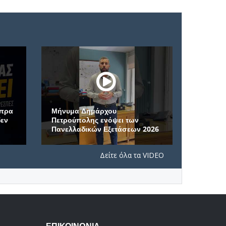
α
Μήνυμα Δημάρχου
Πετρούπολης ενόψει των
Μέγα Σπήλα
Πανελλαδικών Εξετάσεων 2026
μονή της 
Δείτε όλα τα VIDEO