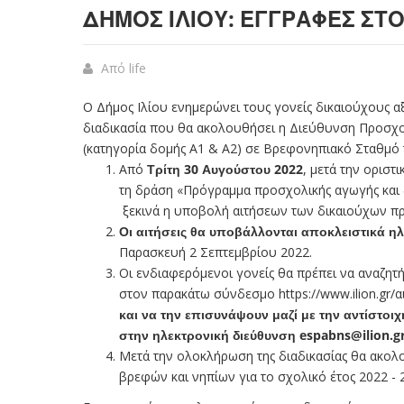
ΔΉΜΟΣ ΙΛΊΟΥ: ΕΓΓΡΑΦΈΣ ΣΤ
Από
life
Ο Δήμος Ιλίου ενημερώνει τους γονείς δικαιούχους αξί
διαδικασία που θα ακολουθήσει η Διεύθυνση Προσχο
(κατηγορία δομής Α1 & Α2) σε Βρεφονηπιακό Σταθμό τ
Από
Τρίτη 30 Αυγούστου 2022
, μετά την ορισ
τη δράση «Πρόγραμμα προσχολικής αγωγής και 
ξεκινά η υποβολή αιτήσεων των δικαιούχων πρ
Οι αιτήσεις θα υποβάλλονται αποκλειστικά η
Παρασκευή 2 Σεπτεμβρίου 2022.
Οι ενδιαφερόμενοι γονείς θα πρέπει να αναζη
στον παρακάτω σύνδεσμο
https://www.ilion.gr
και
να την επισυνάψουν μαζί με την
αντίστοιχ
στην ηλεκτρονική διεύθυνση
espabns@ilion.g
Μετά την ολοκλήρωση της διαδικασίας θα ακολ
βρεφών και νηπίων για το σχολικό έτος 2022 - 