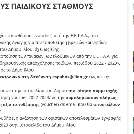
ΟΥΣ ΠΑΙΔΙΚΟΎΣ ΣΤΑΘΜΟΎΣ
ας τοποθέτησης (voucher) από την Ε.Ε.Τ.Α.Α., ότι η
λικής Αγωγής για την τοποθέτηση βρεφών και νηπίων
ου Δήμου Ιλίου, έχει ως εξής:
τικοποίηση των πινάκων ωφελούμενων από την Ε.Ε.Τ.Α.Α. για
δημιουργικής απασχόλησης παιδιών, περιόδου 2022 - 2023»,
ος το Δήμο Ιλίου.
λεκτρονικά στη διεύθυνση
espabns@ilion.gr
έως και την
τήσουν στην ιστοσελίδα του Δήμου
την αίτηση συμμετοχής
/αιτηση-voucher-2022-2023/
να την
συμπληρώσουν πλήρως
η αξία τοποθέτησης
(voucher) σε email που θα
αποστείλουν
r
.
ουθήσει η ανάρτηση των οριστικών αποτελεσμάτων εγγραφής
2023 στην ιστοσελίδα του Δήμου Ιλίου.