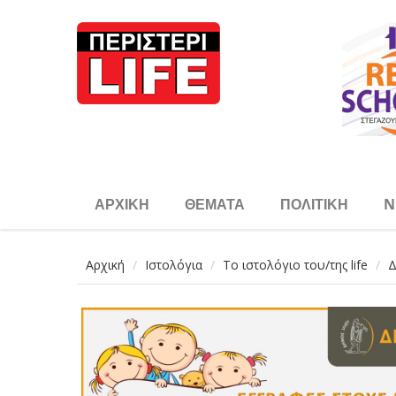
Παράκαμψη προς το κυρίως περιεχόμενο
ΑΡΧΙΚΉ
ΘΈΜΑΤΑ
ΠΟΛΙΤΙΚΉ
N
Αρχική
Ιστολόγια
Το ιστολόγιο του/της life
Δ