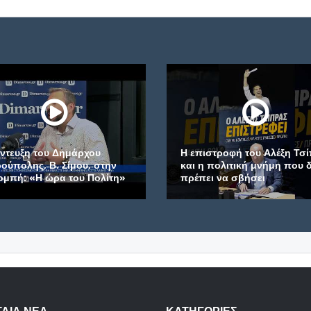
ευξη του Δημάρχου
Η επιστροφή του Αλέξη Τσίπρ
πολης, Β. Σίμου, στην
και η πολιτική μνήμη που δεν
ή: «Η ώρα του Πολίτη»
πρέπει να σβήσει