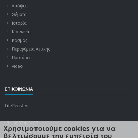
Απόψεις
Θέματα
Ιστορία
Κοινωνία
Κόσμος
Περιφέρεια Αττικής
Προτάσεις
Video
ΕΠΙΚΟΙΝΩΝΊΑ
LifePeristeri
6987420007
Χρησιμοποιούμε cookies για να
info@peristerilife.gr
βελτιώσουμε την εμπειρία του