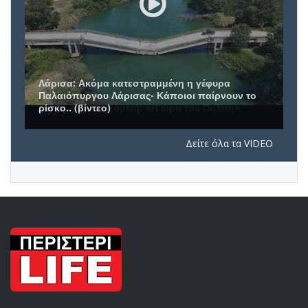
Συνέντευξη του Δημάρχου Πετρούπολης, Β.
Σίμου, στην εκπομπή: «Η ώρα του Πολίτη»
Δείτε όλα τα VIDEO