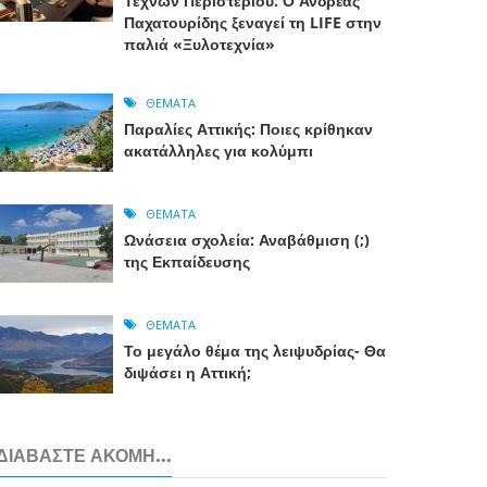
Τεχνών Περιστερίου: Ο Ανδρέας
Παχατουρίδης ξεναγεί τη LIFE στην
παλιά «Ξυλοτεχνία»
ΘΈΜΑΤΑ
Παραλίες Αττικής: Ποιες κρίθηκαν
ακατάλληλες για κολύμπι
ΘΈΜΑΤΑ
Ωνάσεια σχολεία: Αναβάθμιση (;)
της Εκπαίδευσης
ΘΈΜΑΤΑ
Το μεγάλο θέμα της λειψυδρίας- Θα
διψάσει η Αττική;
ΔΙΑΒΆΣΤΕ ΑΚΌΜΗ...