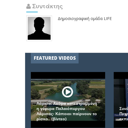
Συντάκτης
Δημοσιογραφική ομάδα LIFE
FEATURED VIDEOS
Λάρισα: Ακόμα κατεστραμμένη
η γέφυρα Παλαιόπυργου
Συνέ
Λάρισας- Κάποιοι παίρνουν το
Πετρο
ρίσκο.. (βίντεο)
εκπο