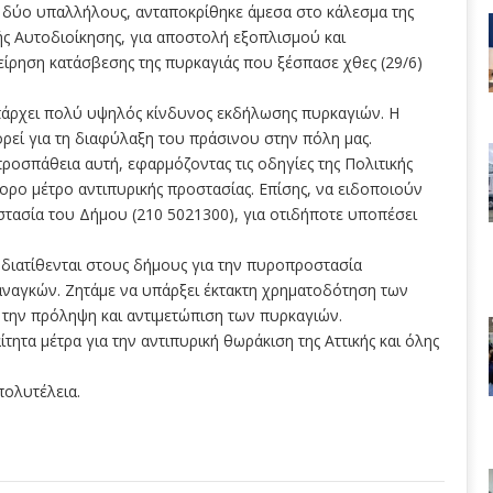
 δύο υπαλλήλους, ανταποκρίθηκε άμεσα στο κάλεσμα της
ής Αυτοδιοίκησης, για αποστολή εξοπλισμού και
ρηση κατάσβεσης της πυρκαγιάς που ξέσπασε χθες (29/6)
πάρχει πολύ υψηλός κίνδυνος εκδήλωσης πυρκαγιών. Η
πορεί για τη διαφύλαξη του πράσινου στην πόλη μας.
οσπάθεια αυτή, εφαρμόζοντας τις οδηγίες της Πολιτικής
ρο μέτρο αντιπυρικής προστασίας. Επίσης, να ειδοποιούν
οστασία του Δήμου (210 5021300), για οτιδήποτε υποπέσει
 διατίθενται στους δήμους για την πυροπροστασία
αναγκών. Ζητάμε να υπάρξει έκτακτη χρηματοδότηση των
την πρόληψη και αντιμετώπιση των πυρκαγιών.
ητα μέτρα για την αντιπυρική θωράκιση της Αττικής και όλης
πολυτέλεια.