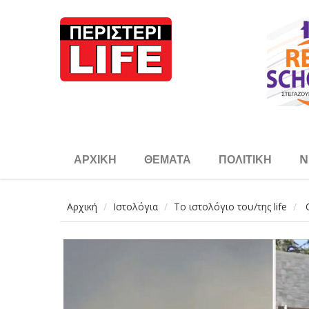
Παράκαμψη προς το κυρίως περιεχόμενο
ΑΡΧΙΚΉ
ΘΈΜΑΤΑ
ΠΟΛΙΤΙΚΉ
N
Αρχική
Ιστολόγια
Το ιστολόγιο του/της life
Ο