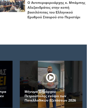
Ο Αντιπεριφερειάρχης κ. Μπάμπης
Αλεξανδράτος στην κοπή
βασιλόπιτας του Ελληνικού
Ερυθρού Σταυρού στο Περιστέρι
πρα
Μήνυμα Δημάρχου
εν
Πετρούπολης ενόψει των
Μέγα Σπή
Πανελλαδικών Εξετάσεων 2026
μονή της