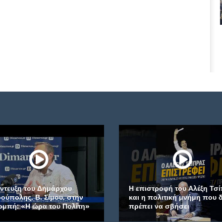
ντευξη του Δημάρχου
Η επιστροφή του Αλέξη Τσί
ύπολης, Β. Σίμου, στην
και η πολιτική μνήμη που δ
μπή: «Η ώρα του Πολίτη»
πρέπει να σβήσει