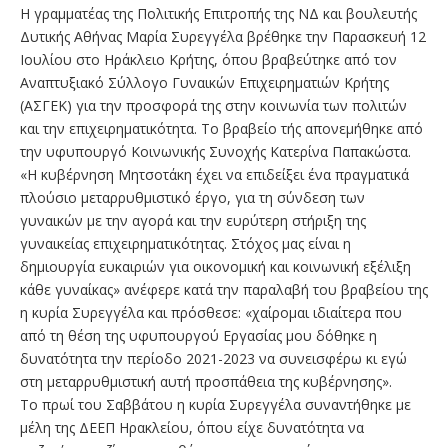
Η γραμματέας της Πολιτικής Επιτροπής της ΝΔ και βουλευτής
Δυτικής Αθήνας Μαρία Συρεγγέλα βρέθηκε την Παρασκευή 12
Ιουλίου στο Ηράκλειο Κρήτης, όπου βραβεύτηκε από τον
Αναπτυξιακό Σύλλογο Γυναικών Επιχειρηματιών Κρήτης
(ΑΣΓΕΚ) για την προσφορά της στην κοινωνία των πολιτών
και την επιχειρηματικότητα. Το βραβείο τής απονεμήθηκε από
την υφυπουργό Κοινωνικής Συνοχής Κατερίνα Παπακώστα.
«Η κυβέρνηση Μητσοτάκη έχει να επιδείξει ένα πραγματικά
πλούσιο μεταρρυθμιστικό έργο, για τη σύνδεση των
γυναικών με την αγορά και την ευρύτερη στήριξη της
γυναικείας επιχειρηματικότητας. Στόχος μας είναι η
δημιουργία ευκαιριών για οικονομική και κοινωνική εξέλιξη
κάθε γυναίκας» ανέφερε κατά την παραλαβή του βραβείου της
η κυρία Συρεγγέλα και πρόσθεσε: «χαίρομαι ιδιαίτερα που
από τη θέση της υφυπουργού Εργασίας μου δόθηκε η
δυνατότητα την περίοδο 2021-2023 να συνεισφέρω κι εγώ
στη μεταρρυθμιστική αυτή προσπάθεια της κυβέρνησης».
Το πρωί του Σαββάτου η κυρία Συρεγγέλα συναντήθηκε με
μέλη της ΔΕΕΠ Ηρακλείου, όπου είχε δυνατότητα να