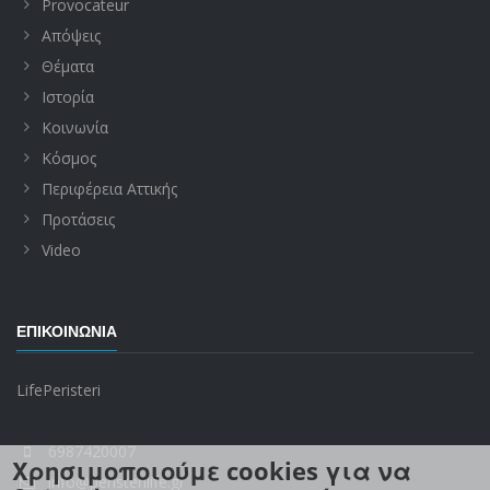
Provocateur
Απόψεις
Θέματα
Ιστορία
Κοινωνία
Κόσμος
Περιφέρεια Αττικής
Προτάσεις
Video
ΕΠΙΚΟΙΝΩΝΊΑ
LifePeristeri
6987420007
Χρησιμοποιούμε cookies για να
info@peristerilife.gr