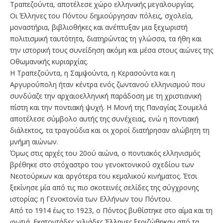
Τραπεζούντα, αποτέλεσε χώρο ελληνικής μεγαλουργίας.
Οι Έλληνες του Πόντου δημιούργησαν πόλεις, σχολεία,
μοναστήρια, βιβλιοθήκες και ανέπτυξαν μια ξεχωριστή
πολιτισμική ταυτότητα, διατηρώντας τη γλώσσα, τα ήθη και
την ιστορική τους συνείδηση ακόμη και μέσα στους αιώνες της
Οθωμανικής κυριαρχίας.
Η Τραπεζούντα, η Σαμψούντα, η Κερασούντα και η
Αργυρούπολη ήταν κέντρα ενός ζωντανού ελληνισμού που
συνδύαζε την αρχαιοελληνική παράδοση με τη χριστιανική
πίστη και την ποντιακή ψυχή. Η Μονή της Παναγίας Σουμελά
αποτέλεσε σύμβολο αυτής της συνέχειας, ενώ η ποντιακή
διάλεκτος, τα τραγούδια και οι χοροί διατήρησαν αλώβητη τη
μνήμη αιώνων.
Όμως στις αρχές του 20ού αιώνα, ο ποντιακός ελληνισμός
βρέθηκε στο στόχαστρο του γενοκτονικού σχεδίου των
Νεοτούρκων και αργότερα του κεμαλικού κινήματος. Έτσι
ξεκίνησε μία από τις πιο σκοτεινές σελίδες της σύγχρονης
ιστορίας: η Γενοκτονία των Ελλήνων του Πόντου.
Από το 1914 έως το 1923, ο Πόντος βυθίστηκε στο αίμα και τη
φωτιά. Εκατοντάδες χιλιάδες Έλληνες ξεριζώθηκαν από τα