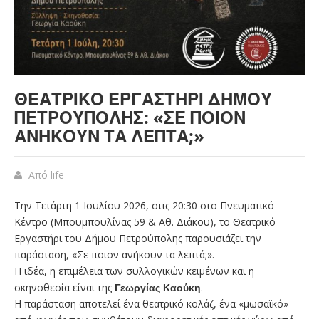
ΘΕΑΤΡΙΚΌ ΕΡΓΑΣΤΉΡΙ ΔΉΜΟΥ
ΠΕΤΡΟΎΠΟΛΗΣ: «ΣΕ ΠΟΙΟΝ
ΑΝΉΚΟΥΝ ΤΑ ΛΕΠΤΆ;»
Από
life
Την Τετάρτη 1 Ιουλίου 2026, στις 20:30 στο Πνευματικό
Κέντρο (Μπουμπουλίνας 59 & Αθ. Διάκου), το Θεατρικό
Εργαστήρι του Δήμου Πετρούπολης παρουσιάζει την
παράσταση, «Σε ποιον ανήκουν τα λεπτά;».
Η ιδέα, η επιμέλεια των συλλογικών κειμένων και η
σκηνοθεσία είναι της
Γεωργίας Καούκη
.
Η παράσταση αποτελεί ένα θεατρικό κολάζ, ένα «μωσαϊκό»