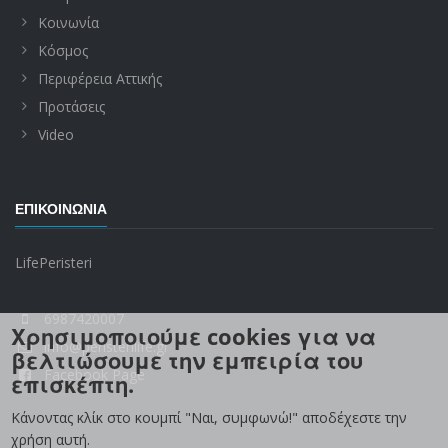
Κοινωνία
Κόσμος
Περιφέρεια Αττικής
Προτάσεις
Video
ΕΠΙΚΟΙΝΩΝΊΑ
LifePeristeri
6987420007
Χρησιμοποιούμε cookies για να
info@peristerilife.gr
βελτιώσουμε την εμπειρία του
Facebook Page
επισκέπτη.
Κάνοντας κλίκ στο κουμπί "Ναι, συμφωνώ!" αποδέχεστε την
χρήση αυτή.