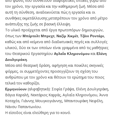
από φωνές που συνθέτουν διαφορετικές οπτικές γύρω από
τον χρόνο, την εργασία και την καθημερινή ζωή. Μέσα από
αυτή τη σύνθεση, αναδεικνύεται πώς η εργασία και οι
συνθήκες εκμετάλλευσης μετατρέπουν τον χρόνο από μέτρο
ανάπτυξης της ζωής σε βασική έλλειψη.
Το υλικό προέρχεται από έργα πρωτοπόρων δημιουργών,
όπως των
Μπέρτολτ Μπρεχτ
,
Ναζίμ Χικμέτ
,
Τζάνι Ροντάρι
,
καθώς και από κείμενα από διαδικτυακές πηγές και συλλογές
υλικού, δύο εκ των οποίων είναι γραμμένα από τις μαθήτριες
του Θεατρικού Εργαστηρίου
Αγλαΐα Κληρονόμου
και
Ελένη
Δουλγεράκη
.
Μέσα από θεατρική δράση, αφήγηση και ποικίλες σκηνικές
φόρμες, οι συμμετέχοντες προσεγγίζουν τη σχέση του
ανθρώπου με τον χρόνο και θέτουν το ερώτημα του ποιος
τελικά τον καθορίζει.
Ερμηνεύουν
(αλφαβητικά): Σοφία Γράψα, Ελένη Δουλγεράκη,
Βάγια Καραλή, Νεκτάριος Καρράς, Αγλαΐα Κληρονόμου, Άννα
Κοταχέα, Γιάννης Μουγκογιάννης, Μπαντουράκη Νεφέλη,
Νάνσυ Παπαντωνίου.
Η είσοδος είναι ελεύθερη για το κοινό.