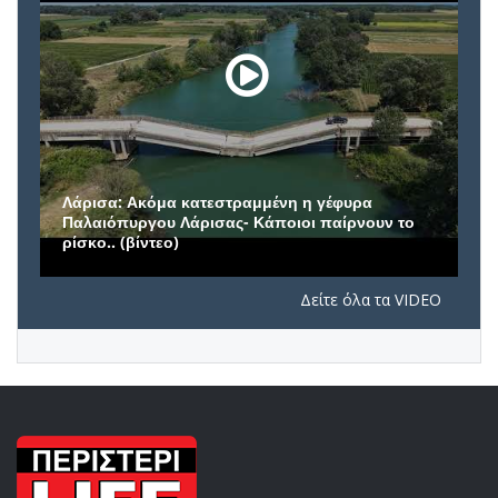
Συνέντευξη του Δημάρχου Πετρούπολης, Β.
Σίμου, στην εκπομπή: «Η ώρα του Πολίτη»
Δείτε όλα τα VIDEO