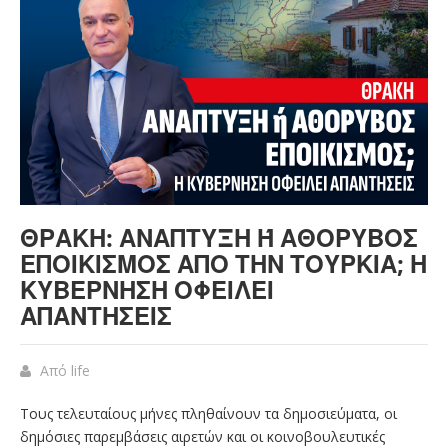
ΘΡΆΚΗ: ΑΝΆΠΤΥΞΗ Ή ΑΘΌΡΥΒΟΣ Ε
ΠΟΙΚΙΣΜΌΣ ΑΠΌ ΤΗΝ ΤΟΥΡΚΊΑ; Η Κ
ΥΒΈΡΝΗΣΗ ΟΦΕΊΛΕΙ Α
ΠΑΝΤΉΣΕΙΣ
Από
life
Τους τελευταίους μήνες πληθαίνουν τα δημοσιεύματα, οι
δημόσιες παρεμβάσεις αιρετών και οι κοινοβουλευτικές