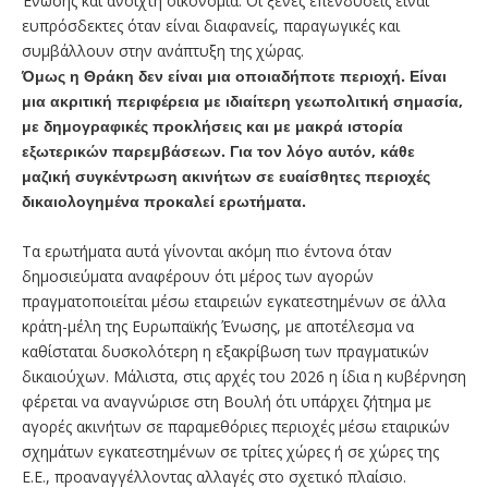
Ένωσης και ανοιχτή οικονομία. Οι ξένες επενδύσεις είναι
ευπρόσδεκτες όταν είναι διαφανείς, παραγωγικές και
συμβάλλουν στην ανάπτυξη της χώρας.
Όμως η Θράκη δεν είναι μια οποιαδήποτε περιοχή. Είναι
μια ακριτική περιφέρεια με ιδιαίτερη γεωπολιτική σημασία,
με δημογραφικές προκλήσεις και με μακρά ιστορία
εξωτερικών παρεμβάσεων. Για τον λόγο αυτόν, κάθε
μαζική συγκέντρωση ακινήτων σε ευαίσθητες περιοχές
δικαιολογημένα προκαλεί ερωτήματα.
Τα ερωτήματα αυτά γίνονται ακόμη πιο έντονα όταν
δημοσιεύματα αναφέρουν ότι μέρος των αγορών
πραγματοποιείται μέσω εταιρειών εγκατεστημένων σε άλλα
κράτη-μέλη της Ευρωπαϊκής Ένωσης, με αποτέλεσμα να
καθίσταται δυσκολότερη η εξακρίβωση των πραγματικών
δικαιούχων. Μάλιστα, στις αρχές του 2026 η ίδια η κυβέρνηση
φέρεται να αναγνώρισε στη Βουλή ότι υπάρχει ζήτημα με
αγορές ακινήτων σε παραμεθόριες περιοχές μέσω εταιρικών
σχημάτων εγκατεστημένων σε τρίτες χώρες ή σε χώρες της
Ε.Ε., προαναγγέλλοντας αλλαγές στο σχετικό πλαίσιο.