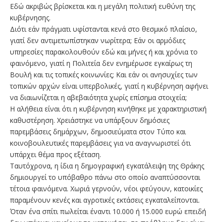
Εδώ ακριβώς βρίσκεται και η μεγάλη πολιτική ευθύνη της
κυβέρνησης.
Διότι εάν πράγματι υφίστανται κενά στο θεσμικό πλαίσιο,
γιατί δεν αντιμετωπίστηκαν νωρίτερα; Εάν οι αρμόδιες
υπηρεσίες παρακολουθούν εδώ και μήνες ή και χρόνια το
φαινόμενο, γιατί η Πολιτεία δεν ενημέρωσε εγκαίρως τη
Βουλή και τις τοπικές κοινωνίες; Και εάν οι ανησυχίες των
τοπικών αρχών είναι υπερβολικές, γιατί η κυβέρνηση αφήνει
να διαιωνίζεται η αβεβαιότητα χωρίς επίσημα στοιχεία;
Η αλήθεια είναι ότι η κυβέρνηση κινήθηκε με χαρακτηριστική
καθυστέρηση. Χρειάστηκε να υπάρξουν δημόσιες
παρεμβάσεις δημάρχων, δημοσιεύματα στον Τύπο και
κοινοβουλευτικές παρεμβάσεις για να αναγνωριστεί ότι
υπάρχει θέμα προς εξέταση.
Ταυτόχρονα, η ίδια η δημογραφική εγκατάλειψη της Θράκης
δημιουργεί το υπόβαθρο πάνω στο οποίο αναπτύσσονται
τέτοια φαινόμενα. Χωριά γερνούν, νέοι φεύγουν, κατοικίες
παραμένουν κενές και αγροτικές εκτάσεις εγκαταλείπονται.
Όταν ένα σπίτι πωλείται έναντι 10.000 ή 15.000 ευρώ επειδή