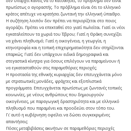
δεν υπάρχει κανείς να το κατοικήσει, το πρόβλημα δεν είναι
πρωτίστως ο αγοραστής. Το πρόβλημα είναι ότι το ελληνικό
κράτος απέτυχε να κρατήσει ζωντανή την ελληνική ύπαιθρο.
Η συζήτηση λοιπόν δεν πρέπει να περιορίζεται στο ποιος
αγοράζει. Πρέπει να επεκταθεί στο γιατί πωλείται. Γιατί οι νέοι
εγκαταλείπουν τα χωριά του Έβρου; Γιατί η Θράκη συνεχίζει
να χάνει πληθυσμό; Γιατί η οικογένεια, η γεωργία, η
κτηνοτροφία και η τοπική επιχειρηματικότητα δεν στηρίζονται
επαρκώς; Γιατί δεν υπάρχουν ειδικά δημογραφικά και
στεγαστικά κίνητρα για όσους επιλέγουν να παραμείνουν ή
να εγκατασταθούν στις παραμεθόριες περιοχές;
Η προστασία της εθνικής κυριαρχίας δεν επιτυγχάνεται μόνο
με στρατιωτικές μονάδες, φράχτες και εξοπλιστικά
προγράμματα. Επιτυγχάνεται πρωτίστως με ζωντανές τοπικές
κοινωνίες, με νέους ανθρώπους που δημιουργούν
οικογένειες, με παραγωγική δραστηριότητα και με ελληνικό
πληθυσμό που παραμένει και προοδεύει στον τόπο του.
Γι’ αυτό η κυβέρνηση οφείλει να δώσει συγκεκριμένες
απαντήσεις:
Πόσες μεταβιβάσεις ακινήτων σε παραμεθόριες περιοχές