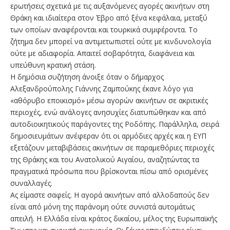
ερωτήσεις σχετικά με τις αυξανόμενες αγορές ακινήτων στη
Θράκη και ιδιαίτερα στον Έβρο από ξένα κεφάλαια, μεταξύ
των οποίων αναφέρονται και τουρκικά συμφέροντα. Το
ζήτημα δεν μπορεί να αντιμετωπιστεί ούτε με κινδυνολογία
ούτε με αδιαφορία. Απαιτεί σοβαρότητα, διαφάνεια και
υπεύθυνη κρατική στάση.
Η δημόσια συζήτηση άνοιξε όταν ο δήμαρχος
Αλεξανδρούπολης Γιάννης Ζαμπούκης έκανε λόγο για
«αθόρυβο εποικισμό» μέσω αγορών ακινήτων σε ακριτικές
περιοχές, ενώ ανάλογες ανησυχίες διατυπώθηκαν και από
αυτοδιοικητικούς παράγοντες της Ροδόπης. Παράλληλα, σειρά
δημοσιευμάτων ανέφεραν ότι οι αρμόδιες αρχές και η ΕΥΠ
εξετάζουν μεταβιβάσεις ακινήτων σε παραμεθόριες περιοχές
της Θράκης και του Ανατολικού Αιγαίου, αναζητώντας τα
πραγματικά πρόσωπα που βρίσκονται πίσω από ορισμένες
συναλλαγές.
Ας είμαστε σαφείς. Η αγορά ακινήτων από αλλοδαπούς δεν
είναι από μόνη της παράνομη ούτε συνιστά αυτομάτως
απειλή. Η Ελλάδα είναι κράτος δικαίου, μέλος της Ευρωπαϊκής