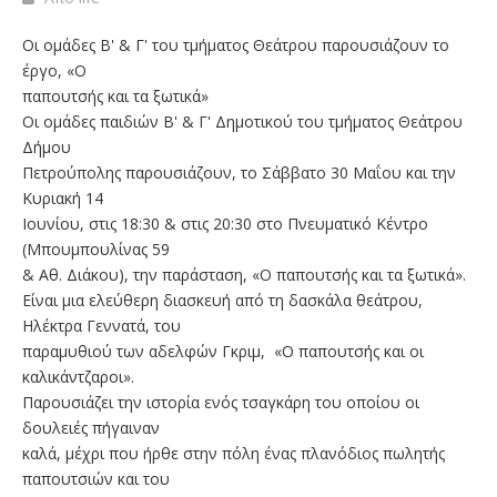
Οι ομάδες Β' & Γ' του τμήματος Θεάτρου παρουσιάζουν το
έργο, «Ο
παπουτσής και τα ξωτικά»
Οι ομάδες παιδιών Β' & Γ' Δημοτικού του τμήματος Θεάτρου
Δήμου
Πετρούπολης παρουσιάζουν, το Σάββατο 30 Μαΐου και την
Κυριακή 14
Ιουνίου, στις 18:30 & στις 20:30 στο Πνευματικό Κέντρο
(Μπουμπουλίνας 59
& Αθ. Διάκου), την παράσταση, «Ο παπουτσής και τα ξωτικά».
Είναι μια ελεύθερη διασκευή από τη δασκάλα θεάτρου,
Ηλέκτρα Γεννατά, του
παραμυθιού των αδελφών Γκριμ, «Ο παπουτσής και οι
καλικάντζαροι».
Παρουσιάζει την ιστορία ενός τσαγκάρη του οποίου οι
δουλειές πήγαιναν
καλά, μέχρι που ήρθε στην πόλη ένας πλανόδιος πωλητής
παπουτσιών και του