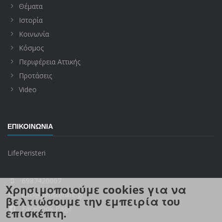
Θέματα
Ιστορία
Κοινωνία
Κόσμος
Περιφέρεια Αττικής
Προτάσεις
Video
ΕΠΙΚΟΙΝΩΝΊΑ
LifePeristeri
6987420007
Χρησιμοποιούμε cookies για να
info@peristerilife.gr
βελτιώσουμε την εμπειρία του
Facebook Page
επισκέπτη.