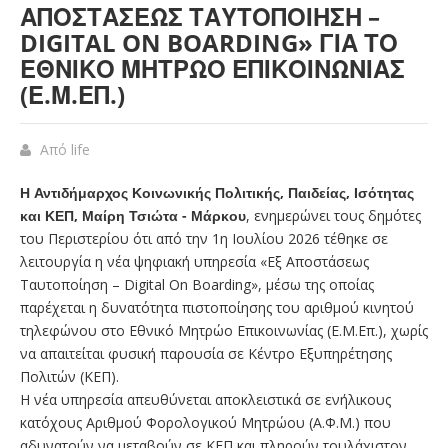
ΑΠΟΣΤΆΣΕΩΣ ΤΑΥΤΟΠΟΊΗΣΗ –
DIGITAL ON BOARDING» ΓΙΑ ΤΟ
ΕΘΝΙΚΌ ΜΗΤΡΏΟ ΕΠΙΚΟΙΝΩΝΊΑΣ
(Ε.Μ.ΕΠ.)
Από
life
Η Αντιδήμαρχος Κοινωνικής Πολιτικής, Παιδείας, Ισότητας
και ΚΕΠ,
Μαίρη Τσιώτα - Μάρκου
, ενημερώνει τους δημότες
του Περιστερίου ότι από την 1η Ιουλίου 2026 τέθηκε σε
λειτουργία η νέα ψηφιακή υπηρεσία «Εξ Αποστάσεως
Ταυτοποίηση – Digital On Boarding», μέσω της οποίας
παρέχεται η δυνατότητα πιστοποίησης του αριθμού κινητού
τηλεφώνου στο Εθνικό Μητρώο Επικοινωνίας (Ε.Μ.Επ.), χωρίς
να απαιτείται φυσική παρουσία σε Κέντρο Εξυπηρέτησης
Πολιτών (ΚΕΠ).
Η νέα υπηρεσία απευθύνεται αποκλειστικά σε ενήλικους
κατόχους Αριθμού Φορολογικού Μητρώου (Α.Φ.Μ.) που
αδυνατούν να μεταβούν σε ΚΕΠ και πληρούν τουλάχιστον