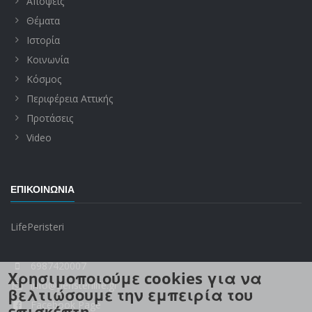
Απόψεις
Θέματα
Ιστορία
Κοινωνία
Κόσμος
Περιφέρεια Αττικής
Προτάσεις
Video
ΕΠΙΚΟΙΝΩΝΊΑ
LifePeristeri
6987420007
Χρησιμοποιούμε cookies για να
info@peristerilife.gr
βελτιώσουμε την εμπειρία του
Facebook Page
επισκέπτη.