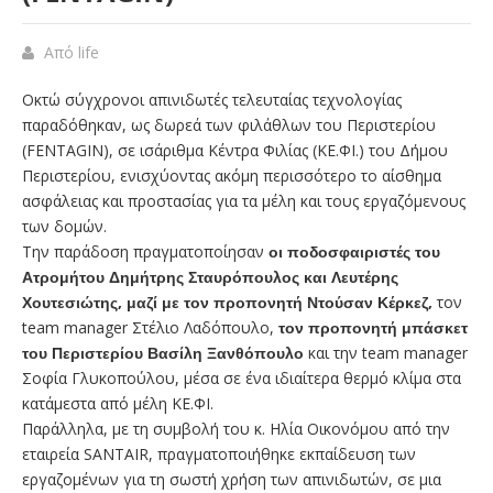
Από
life
Οκτώ σύγχρονοι απινιδωτές τελευταίας τεχνολογίας
παραδόθηκαν, ως δωρεά των φιλάθλων του Περιστερίου
(FENTAGIN), σε ισάριθμα Κέντρα Φιλίας (ΚΕ.ΦΙ.) του Δήμου
Περιστερίου, ενισχύοντας ακόμη περισσότερο το αίσθημα
ασφάλειας και προστασίας για τα μέλη και τους εργαζόμενους
των δομών.
Την παράδοση πραγματοποίησαν
οι ποδοσφαιριστές του
Ατρομήτου Δημήτρης Σταυρόπουλος και Λευτέρης
Χουτεσιώτης, μαζί με τον προπονητή Ντούσαν Κέρκεζ,
τον
team manager Στέλιο Λαδόπουλο,
τον προπονητή μπάσκετ
του Περιστερίου Βασίλη Ξανθόπουλο
και την team manager
Σοφία Γλυκοπούλου, μέσα σε ένα ιδιαίτερα θερμό κλίμα στα
κατάμεστα από μέλη ΚΕ.ΦΙ.
Παράλληλα, με τη συμβολή του κ. Ηλία Οικονόμου από την
εταιρεία SANTAIR, πραγματοποιήθηκε εκπαίδευση των
εργαζομένων για τη σωστή χρήση των απινιδωτών, σε μια