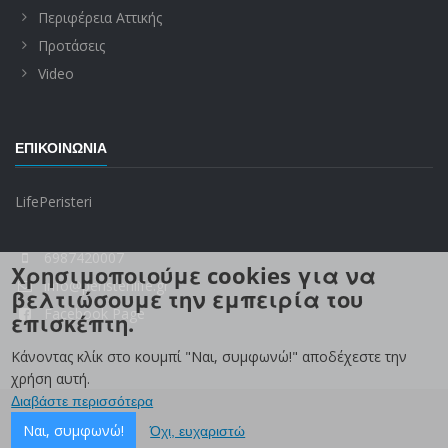
Περιφέρεια Αττικής
Προτάσεις
Video
ΕΠΙΚΟΙΝΩΝΊΑ
LifePeristeri
6987420007
Χρησιμοποιούμε cookies για να
info@peristerilife.gr
βελτιώσουμε την εμπειρία του
Facebook Page
επισκέπτη.
Κάνοντας κλίκ στο κουμπί "Ναι, συμφωνώ!" αποδέχεστε την
χρήση αυτή.
Διαβάστε περισσότερα
Ναι, συμφωνώ!
Όχι, ευχαριστώ