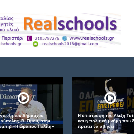
Η επιστροφή του Αλέξη Τσίπρα
Μήνυμα Δημάρχου
και η πολιτική μνήμη που δεν
Πετρούπολης ενόψ
πρέπει να σβήσει
Πανελλαδικών Εξε