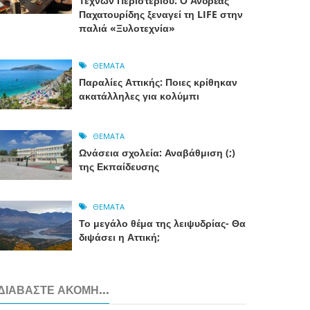
Τεχνών Περιστερίου: Ο Ανδρέας
Παχατουρίδης ξεναγεί τη LIFE στην
παλιά «Ξυλοτεχνία»
ΘΈΜΑΤΑ
Παραλίες Αττικής: Ποιες κρίθηκαν
ακατάλληλες για κολύμπι
ΘΈΜΑΤΑ
Ωνάσεια σχολεία: Αναβάθμιση (;)
της Εκπαίδευσης
ΘΈΜΑΤΑ
Το μεγάλο θέμα της λειψυδρίας- Θα
διψάσει η Αττική;
ΔΙΑΒΆΣΤΕ ΑΚΌΜΗ...