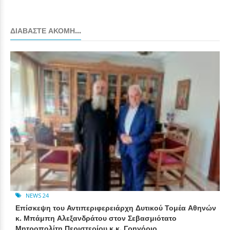
ΔΙΑΒΆΣΤΕ ΑΚΌΜΗ...
NEWS 24
Επίσκεψη του Αντιπεριφερειάρχη Δυτικού Τομέα Αθηνών
κ. Μπάμπη Αλεξανδράτου στον Σεβασμιότατο
Μητροπολίτη Περιστερίου κ.κ. Γρηγόριο