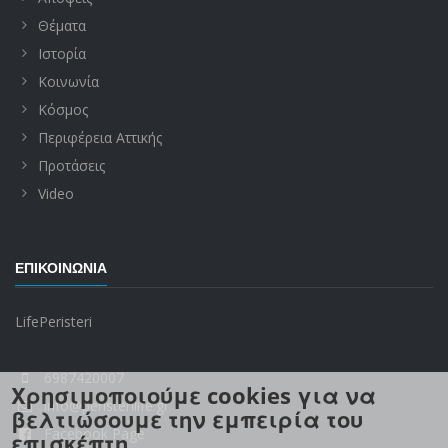
Θέματα
Ιστορία
Κοινωνία
Κόσμος
Περιφέρεια Αττικής
Προτάσεις
Video
ΕΠΙΚΟΙΝΩΝΊΑ
LifePeristeri
6987420007
Χρησιμοποιούμε cookies για να
info@peristerilife.gr
βελτιώσουμε την εμπειρία του
Facebook Page
επισκέπτη.