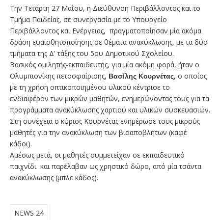
Την Τετάρτη 27 Μαΐου, η Διεύθυνση Περιβάλλοντος και το
Τμήμα Παιδείας, σε συνεργασία με το Υπουργείο
Περιβάλλοντος και Ενέργειας, πραγματοποίησαν μία ακόμα
δράση ευαισθητοποίησης σε θέματα ανακύκλωσης, με τα δύο
τμήματα της Δ' τάξης του 5ου Δημοτικού Σχολείου.
Βασικός ομιλητής-εκπαιδευτής, για μία ακόμη φορά, ήταν ο
Ολυμπιονίκης πετοσφαίρισης,
Βασίλης Κουρνέτας
, ο οποίος
με τη χρήση οπτικοποιημένου υλικού κέντρισε το
ενδιαφέρον των μικρών μαθητών, ενημερώνοντας τους για τα
προγράμματα ανακύκλωσης χαρτιού και υλικών συσκευασιών.
Στη συνέχεια ο κύριος Κουρνέτας ενημέρωσε τους μικρούς
μαθητές για την ανακύκλωση των βιοαποβλήτων (καφέ
κάδοι).
Αμέσως μετά, οι μαθητές συμμετείχαν σε εκπαιδευτικό
παιχνίδι και παρέλαβαν ως χρηστικό δώρο, από μία τσάντα
ανακύκλωσης (μπλε κάδος).
NEWS 24